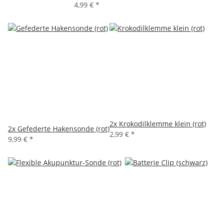
4,99 €
*
2x
Krokodilklemme klein (rot)
2x
Gefederte Hakensonde (rot)
2,99 €
*
9,99 €
*