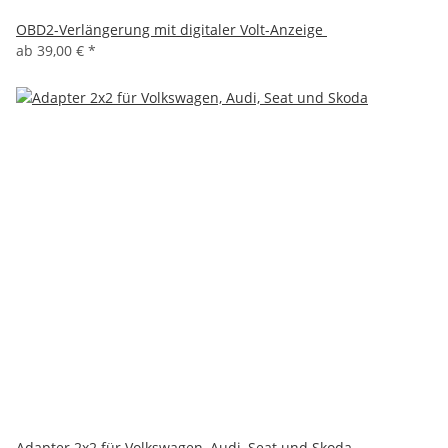
OBD2-Verlängerung mit digitaler Volt-Anzeige
ab
39,00 €
*
Adapter 2x2 für Volkswagen, Audi, Seat und Skoda